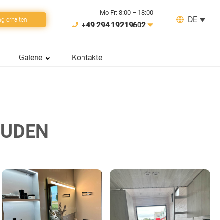
Mo-Fr: 8:00 – 18:00
DE
ng erhalten
+49 294 19219602
Galerie
Kontakte
ÄUDEN