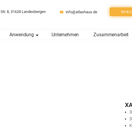
 Str. 8, 31628 Landesbergen
info@atlashaus.de
Beratu
Anwendung
Unternehmen
Zusammenarbeit
Х
З
З
К