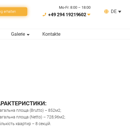
Mo-Fr: 8:00 – 18:00
DE
ng erhalten
+49 294 19219602
Galerie
Kontakte
АРАКТЕРИСТИКИ:
агальна площа (Brutto) – 852м2;
агальна площа (Netto) – 728,96м2;
ількість квартир – 8 секцій.