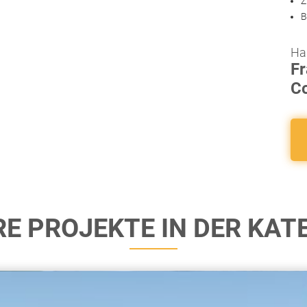
Z
B
Ha
F
Co
E PROJEKTE IN DER KAT