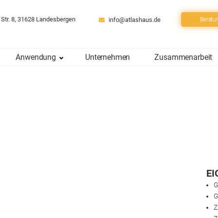
 Str. 8, 31628 Landesbergen
info@atlashaus.de
Beratu
Anwendung
Unternehmen
Zusammenarbeit
EI
G
G
Z