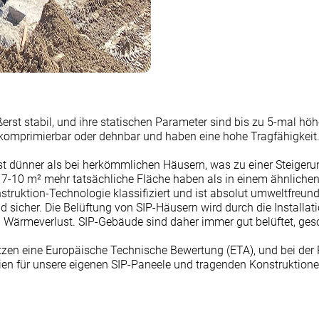
rst stabil, und ihre statischen Parameter sind bis zu 5-mal hö
t komprimierbar oder dehnbar und haben eine hohe Tragfähigkeit.
st dünner als bei herkömmlichen Häusern, was zu einer Steigeru
 7-10 m² mehr tatsächliche Fläche haben als in einem ähnlichen
truktion-Technologie klassifiziert und ist absolut umweltfreund
 und sicher. Die Belüftung von SIP-Häusern wird durch die Insta
en Wärmeverlust. SIP-Gebäude sind daher immer gut belüftet, ge
zen eine Europäische Technische Bewertung (ETA), und bei der Pr
en für unsere eigenen SIP-Paneele und tragenden Konstruktione