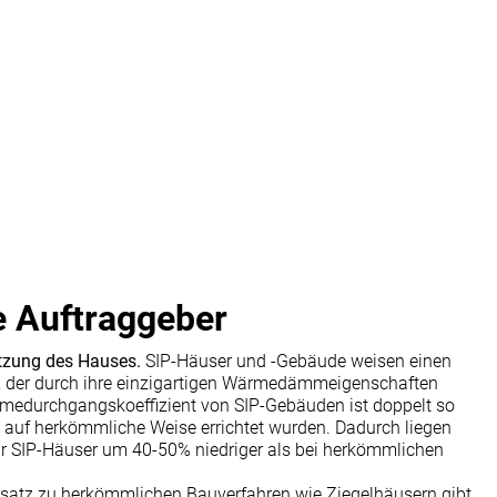
le Auftraggeber
utzung des Hauses.
SIP-Häuser und -Gebäude weisen einen
, der durch ihre einzigartigen Wärmedämmeigenschaften
rmedurchgangskoeffizient von SIP-Gebäuden ist doppelt so
 auf herkömmliche Weise errichtet wurden. Dadurch liegen
ür SIP-Häuser um 40-50% niedriger als bei herkömmlichen
atz zu herkömmlichen Bauverfahren wie Ziegelhäusern gibt