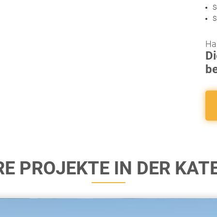
S
S
Ha
Di
b
E PROJEKTE IN DER KAT