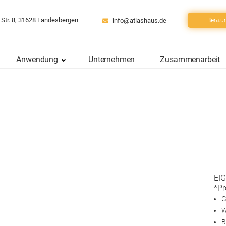
 Str. 8, 31628 Landesbergen
info@atlashaus.de
Beratu
Anwendung
Unternehmen
Zusammenarbeit
EI
*Pr
G
W
B