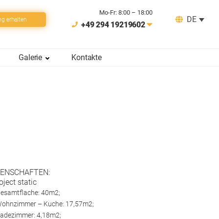
Mo-Fr: 8:00 – 18:00
DE
ng erhalten
+49 294 19219602
Galerie
Kontakte
GENSCHAFTEN:
oject static
esamtflache: 40m2;
ohnzimmer – Kuche: 17,57m2;
adezimmer: 4,18m2;