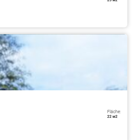
25 м2
Fläche:
22 м2