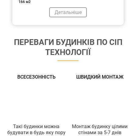
166 м2
Детальніше
ПЕРЕВАГИ БУДИНКIВ ПО СIП
ТЕХНОЛОГIЇ
ВСЕСЕЗОННIСТЬ
ШВИДКИЙ МОНТАЖ
Такi будинки можна
Монтаж будинку цiлими
будувати в будь яку пору
стiнами за 5-7 днiв