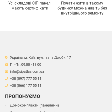
Усi складовi СIП панелi
Почати жити в такому
мають сертифiкати
будинку можна навiть без
внутрiшнього ремонту
Україна, м. Київ, вул. Івана Дзюби, 17
Пн-Пт: 09:00 - 18:00
info@sipatlas.com.ua
+38 (097) 777 55 11
+38 (066) 177 55 11
ПРОПОНУЄМО
Домокомплекти (панелями)