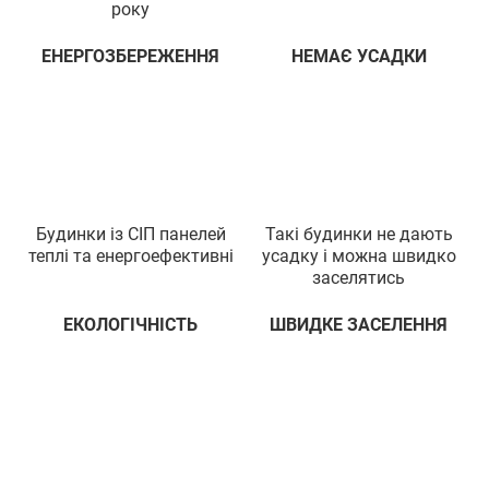
року
ЕНЕРГОЗБЕРЕЖЕННЯ
НЕМАЄ УСАДКИ
Будинки iз СIП панелей
Такi будинки не дають
теплi та енергоефективнi
усадку i можна швидко
заселятись
ЕКОЛОГIЧНIСТЬ
ШВИДКЕ ЗАСЕЛЕННЯ