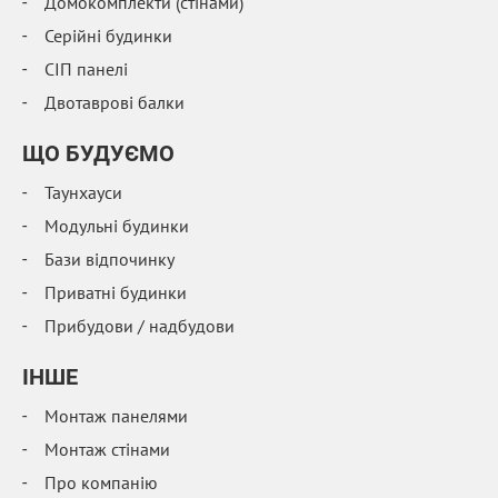
Домокомплекти (стінами)
Серійні будинки
СІП панелі
Двотаврові балки
ЩО БУДУЄМО
Таунхауси
Модульні будинки
Бази відпочинку
Приватні будинки
Прибудови / надбудови
IНШЕ
Монтаж панелями
Монтаж стінами
Про компанію