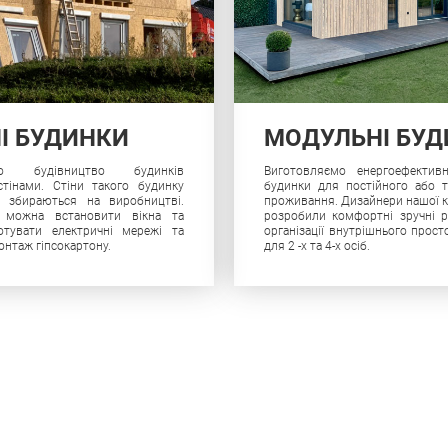
НІ БУДИНКИ
МОДУЛЬНІ БУ
мо будівництво будинків
Виготовляємо енергоефективн
тінами. Стіни такого будинку
будинки для постійного або 
о збираються на виробництві.
проживання. Дизайнери нашої к
 можна встановити вікна та
розробили комфортні зручні 
готувати електричні мережі та
організації внутрішнього прост
онтаж гіпсокартону.
для 2 -х та 4-х осіб.