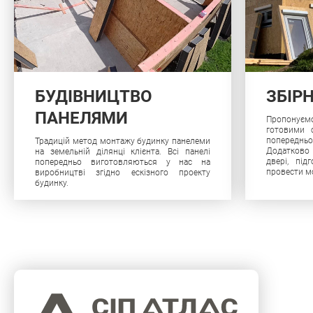
БУДІВНИЦТВО
ЗБІР
ПАНЕЛЯМИ
Пропонує
готовими с
попереднь
Традицій метод монтажу будинку панелеми
Додатково
на земельній ділянці клієнта. Всі панелі
двері, під
попередньо виготовляються у нас на
провести м
виробництві згідно ескізного проекту
будинку.