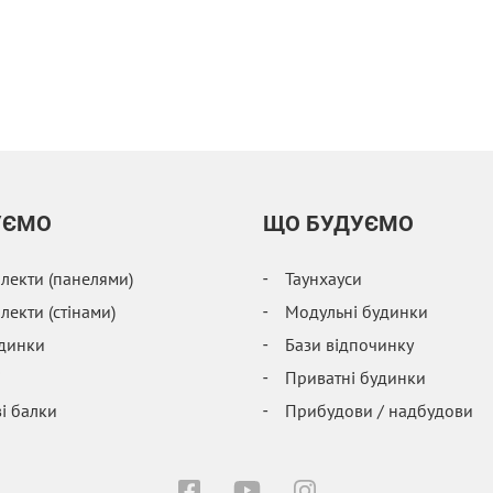
УЄМО
ЩО БУДУЄМО
екти (панелями)
Таунхауси
екти (стінами)
Модульні будинки
удинки
Бази відпочинку
і
Приватні будинки
і балки
Прибудови / надбудови