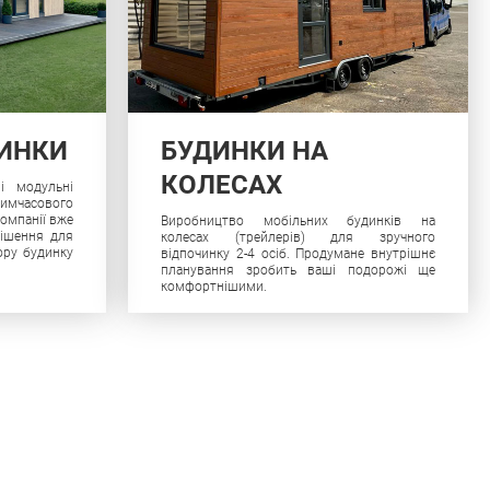
ДИНКИ
БУДИНКИ НА
КОЛЕСАХ
і модульні
тимчасового
омпанії вже
Виробництво мобільних будинків на
рішення для
колесах (трейлерів) для зручного
ору будинку
відпочинку 2-4 осіб. Продумане внутрішнє
планування зробить ваші подорожі ще
комфортнішими.