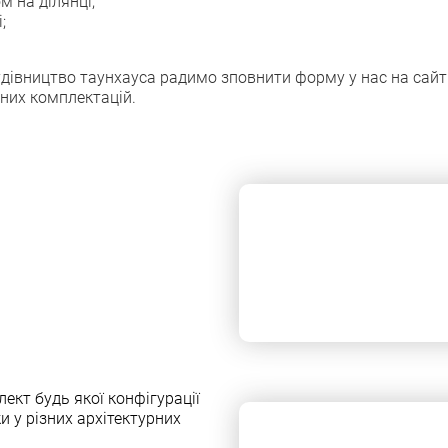
 на ділянці;
;
будівництво таунхауса радимо зповнити форму у нас на сайт
зних комплектацій.
кт будь якої конфiгурацiї
и у рiзних архiтектурних