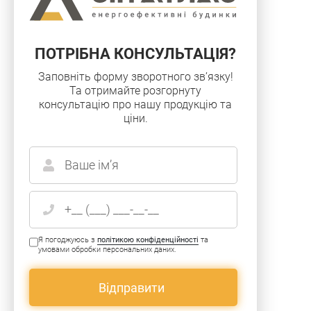
ПОТРIБНА КОНСУЛЬТАЦIЯ?
Заповнiть форму зворотного зв’язку!
Та отримайте розгорнуту
консультацiю про нашу продукцiю та
цiни.
Я погоджуюсь з
політикою конфіденційності
та
умовами обробки персональних даних.