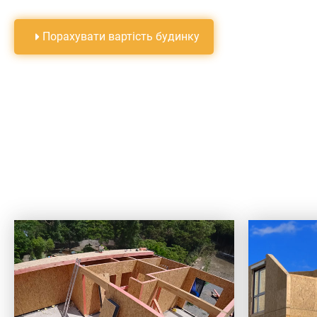
Порахувати вартiсть будинку