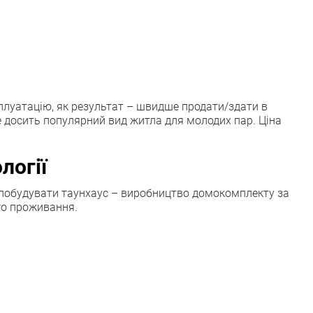
сплуатацію, як результат – швидше продати/здати в
е досить популярний вид житла для молодих пар. Ціна
логії
о побудувати таунхаус – виробництво домокомплекту за
ого проживання.