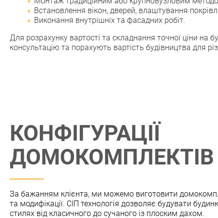
Монтаж традиційним або крупновузловим методом
Встановлення вікон, дверей, влаштування покрівлі
Виконання внутрішніх та фасадних робіт.
Для розрахунку вартості та складнання точної ціни на 
консультацію та порахують вартість будівництва для рі
КОНФIГУРАЦIЇ
ДОМОКОМПЛЕКТIВ
За бажанням клiєнта, ми можемо виготовити домокомпле
та модифiкацiї. СIП технологiя дозволяє будувати будинк
стилях вiд класичного до сучаного iз плоским дахом.