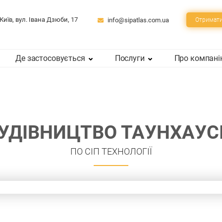
 Київ, вул. Івана Дзюби, 17
info@sipatlas.com.ua
Отримати
Де застосовується
Послуги
Про компан
УДIВНИЦТВО ТАУНХАУС
ПО СIП ТЕХНОЛОГIЇ