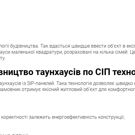
логії будівництва. Так вдасться швидше ввести об’єкт в ек
ауси маленької квадратури, розраховані на кілька сімей. Ц
ту.
вництво таунхаусів по СІП техно
аунхаусів із SIP-панелей. Така технологія дозволяє швидк
яці замовник отримує якісний житловий об’єкт для комфортн
 коректності залежить енергоефективність конструкції;