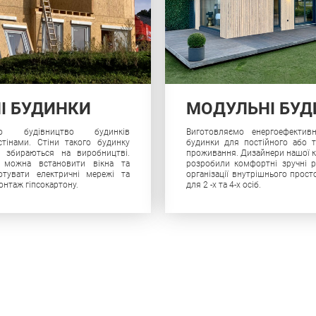
НІ БУДИНКИ
МОДУЛЬНІ БУ
мо будівництво будинків
Виготовляємо енергоефективн
тінами. Стіни такого будинку
будинки для постійного або 
о збираються на виробництві.
проживання. Дизайнери нашої к
 можна встановити вікна та
розробили комфортні зручні 
готувати електричні мережі та
організації внутрішнього прост
онтаж гіпсокартону.
для 2 -х та 4-х осіб.