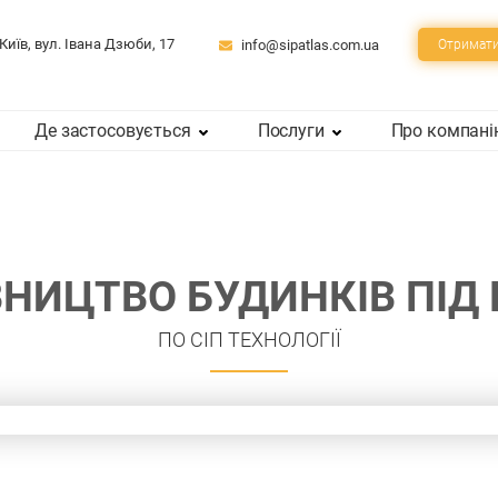
 Київ, вул. Івана Дзюби, 17
info@sipatlas.com.ua
Отримати
Де застосовується
Послуги
Про компан
ВНИЦТВО БУДИНКІВ ПІД
ПО СIП ТЕХНОЛОГIЇ