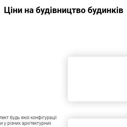
Ціни на будівництво будинків
кт будь якої конфiгурацiї
и у рiзних архiтектурних