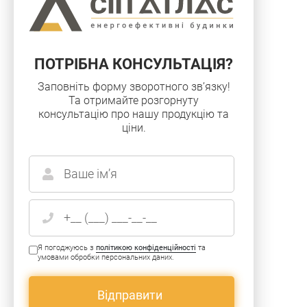
ПОТРIБНА КОНСУЛЬТАЦIЯ?
Заповнiть форму зворотного зв’язку!
Та отримайте розгорнуту
консультацiю про нашу продукцiю та
цiни.
Я погоджуюсь з
політикою конфіденційності
та
умовами обробки персональних даних.