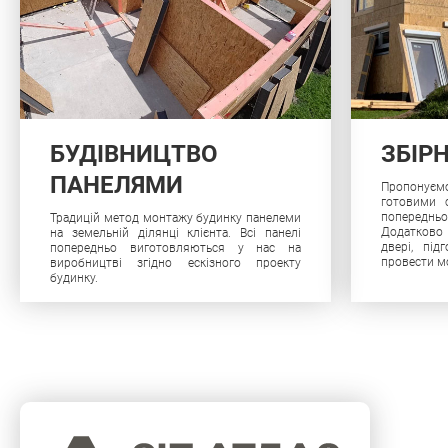
БУДІВНИЦТВО
ЗБІР
ПАНЕЛЯМИ
Пропонує
готовими с
попереднь
Традицій метод монтажу будинку панелеми
Додатково
на земельній ділянці клієнта. Всі панелі
двері, під
попередньо виготовляються у нас на
провести м
виробництві згідно ескізного проекту
будинку.