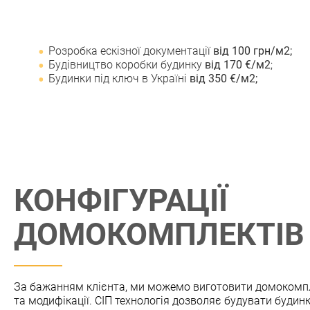
Розробка ескізної документації
від 100 грн/м2;
Будівництво коробки будинку
від 170 €/м2
;
Будинки під ключ в Україні
від 350 €/м2;
КОНФIГУРАЦIЇ
ДОМОКОМПЛЕКТIВ
За бажанням клiєнта, ми можемо виготовити домокомпле
та модифiкацiї. СIП технологiя дозволяє будувати будинк