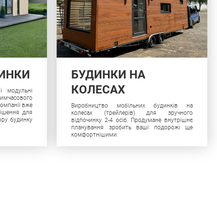
ДИНКИ
БУДИНКИ НА
КОЛЕСАХ
і модульні
тимчасового
омпанії вже
Виробництво мобільних будинків на
рішення для
колесах (трейлерів) для зручного
ору будинку
відпочинку 2-4 осіб. Продумане внутрішнє
планування зробить ваші подорожі ще
комфортнішими.