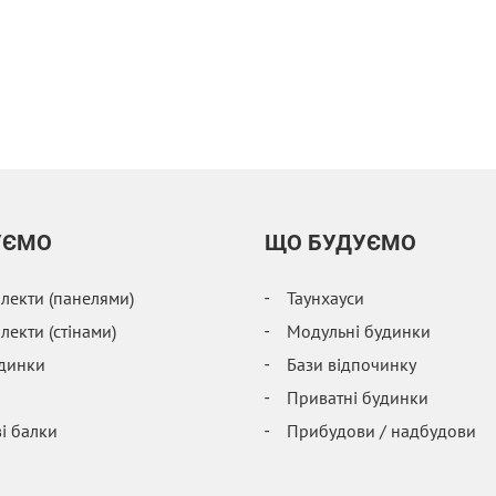
УЄМО
ЩО БУДУЄМО
екти (панелями)
Таунхауси
екти (стінами)
Модульні будинки
удинки
Бази відпочинку
і
Приватні будинки
і балки
Прибудови / надбудови