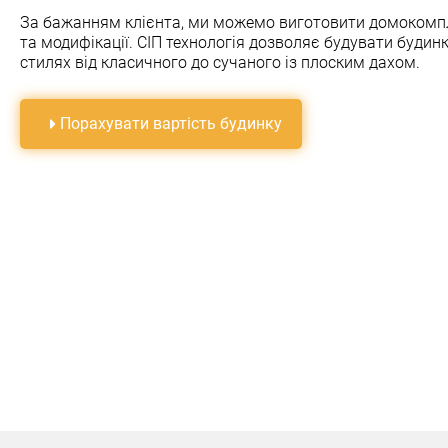
За бажанням клiєнта, ми можемо виготовити домокомпле
та модифiкацiї. СIП технологiя дозволяє будувати будинк
стилях вiд класичного до сучаного iз плоским дахом.
Порахувати вартiсть будинку