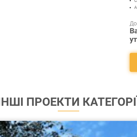
С
А
До
Ва
у
ІНШІ ПРОЕКТИ КАТЕГОРІ