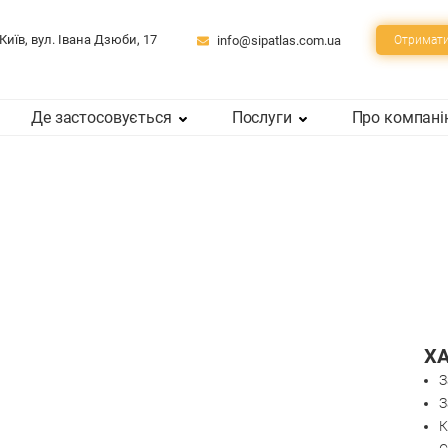
 Київ, вул. Івана Дзюби, 17
info@sipatlas.com.ua
Отримати
Де застосовується
Послуги
Про компан
Х
З
З
К