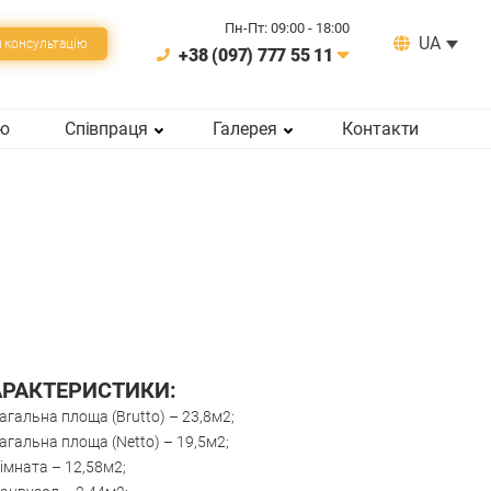
Пн-Пт: 09:00 - 18:00
UA
 консультацiю
+38 (097) 777 55 11
ію
Співпраця
Галерея
Контакти
АРАКТЕРИСТИКИ:
агальна площа (Brutto) – 23,8м2;
агальна площа (Netto) – 19,5м2;
імната – 12,58м2;