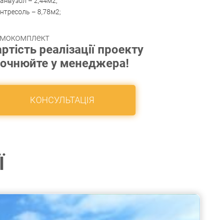
анвузол – 2,44м2;
нтресоль – 8,78м2;
мокомплект
ртість реалізації проекту
точнюйте у менеджера!
КОНСУЛЬТАЦІЯ
Ї