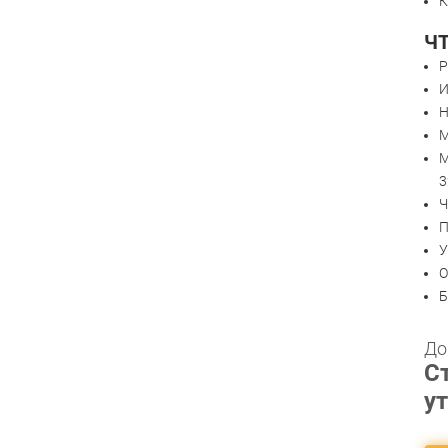
К
Ч
Р
И
Н
М
М
3
Ч
П
У
О
Б
До
С
у