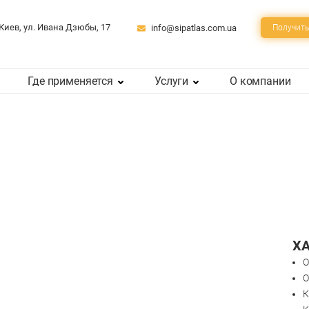
 Киев, ул. Ивана Дзюбы, 17
info@sipatlas.com.ua
Получить
Где применяется
Услуги
О компании
Х
О
О
К