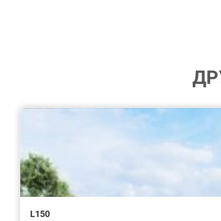
ДР
L150