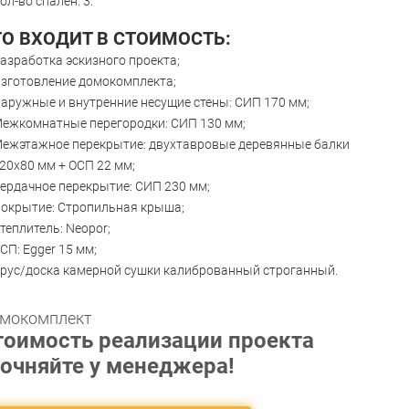
ол-во спален: 3.
ТО ВХОДИТ В СТОИМОСТЬ:
азработка эскизного проекта;
зготовление домокомплекта;
аружные и внутренние несущие стены: СИП 170 мм;
ежкомнатные перегородки: СИП 130 мм;
ежэтажное перекрытие: двухтавровые деревянные балки
20х80 мм + ОСП 22 мм;
ердачное перекрытие: СИП 230 мм;
окрытие: Стропильная крыша;
теплитель: Neopor;
СП: Egger 15 мм;
рус/доска камерной сушки калиброванный строганный.
мокомплект
тоимость реализации проекта
точняйте у менеджера!