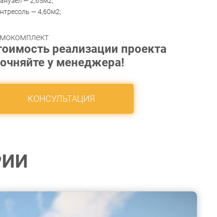
анузел — 2,65м2;
нтресоль — 4,60м2;
мокомплект
тоимость реализации проекта
точняйте у менеджера!
КОНСУЛЬТАЦИЯ
РИИ