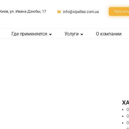
 Киев, ул. Ивана Дзюбы, 17
info@sipatlas.com.ua
Получить
Где применяется
Услуги
О компании
Х
О
О
О