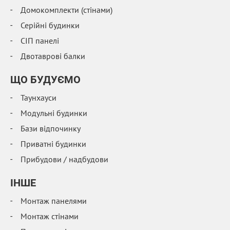
Домокомплекти (стінами)
Серійні будинки
СІП панелі
Двотаврові балки
ЩО БУДУЄМО
Таунхауси
Модульні будинки
Бази відпочинку
Приватні будинки
Прибудови / надбудови
IНШЕ
Монтаж панелями
Монтаж стінами