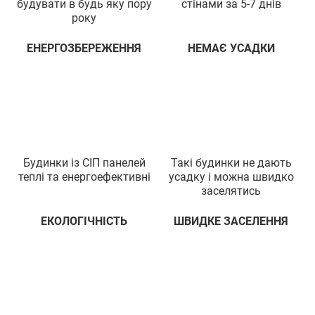
будувати в будь яку пору
стiнами за 5-7 днiв
року
ЕНЕРГОЗБЕРЕЖЕННЯ
НЕМАЄ УСАДКИ
Будинки iз СIП панелей
Такi будинки не дають
теплi та енергоефективнi
усадку i можна швидко
заселятись
ЕКОЛОГIЧНIСТЬ
ШВИДКЕ ЗАСЕЛЕННЯ