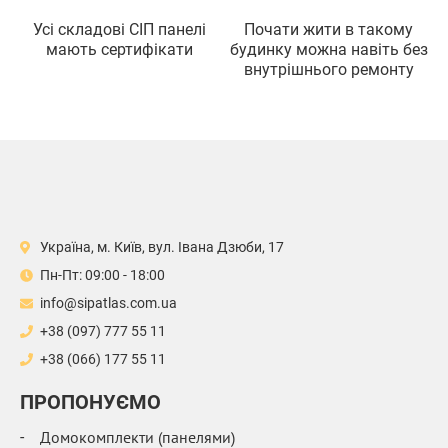
Усi складовi СIП панелi
Почати жити в такому
мають сертифiкати
будинку можна навiть без
внутрiшнього ремонту
Україна, м. Київ, вул. Івана Дзюби, 17
Пн-Пт: 09:00 - 18:00
info@sipatlas.com.ua
+38 (097) 777 55 11
+38 (066) 177 55 11
ПРОПОНУЄМО
Домокомплекти (панелями)