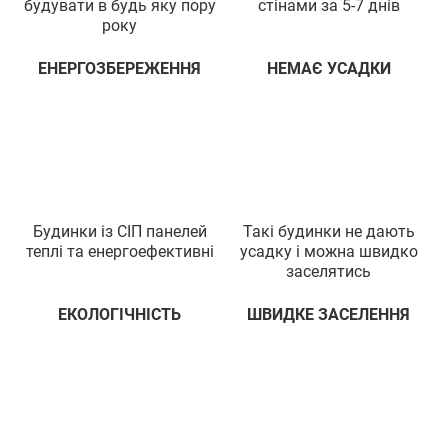
будувати в будь яку пору
стiнами за 5-7 днiв
року
ЕНЕРГОЗБЕРЕЖЕННЯ
НЕМАЄ УСАДКИ
Будинки iз СIП панелей
Такi будинки не дають
теплi та енергоефективнi
усадку i можна швидко
заселятись
ЕКОЛОГIЧНIСТЬ
ШВИДКЕ ЗАСЕЛЕННЯ