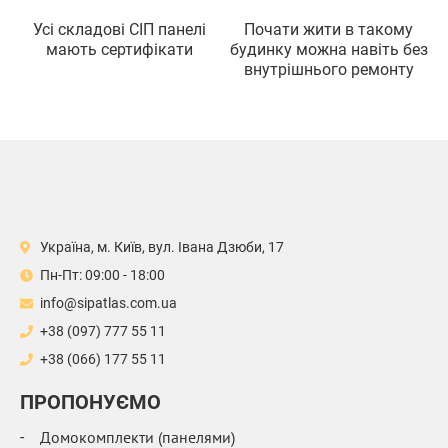
Усi складовi СIП панелi
Почати жити в такому
мають сертифiкати
будинку можна навiть без
внутрiшнього ремонту
Україна, м. Київ, вул. Івана Дзюби, 17
Пн-Пт: 09:00 - 18:00
info@sipatlas.com.ua
+38 (097) 777 55 11
+38 (066) 177 55 11
ПРОПОНУЄМО
Домокомплекти (панелями)