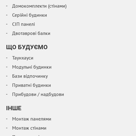
Домокомплекти (стінами)
Серійні будинки
СІП панелі
Двотаврові балки
ЩО БУДУЄМО
Таунхауси
Модульні будинки
Бази відпочинку
Приватні будинки
Прибудови / надбудови
IНШЕ
Монтаж панелями
Монтаж стінами