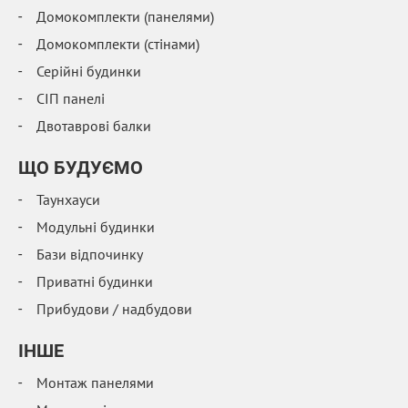
Домокомплекти (панелями)
Домокомплекти (стінами)
Серійні будинки
СІП панелі
Двотаврові балки
ЩО БУДУЄМО
Таунхауси
Модульні будинки
Бази відпочинку
Приватні будинки
Прибудови / надбудови
IНШЕ
Монтаж панелями