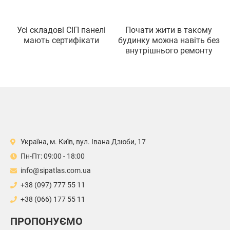
Усi складовi СIП панелi
Почати жити в такому
мають сертифiкати
будинку можна навiть без
внутрiшнього ремонту
Україна, м. Київ, вул. Івана Дзюби, 17
Пн-Пт: 09:00 - 18:00
info@sipatlas.com.ua
+38 (097) 777 55 11
+38 (066) 177 55 11
ПРОПОНУЄМО