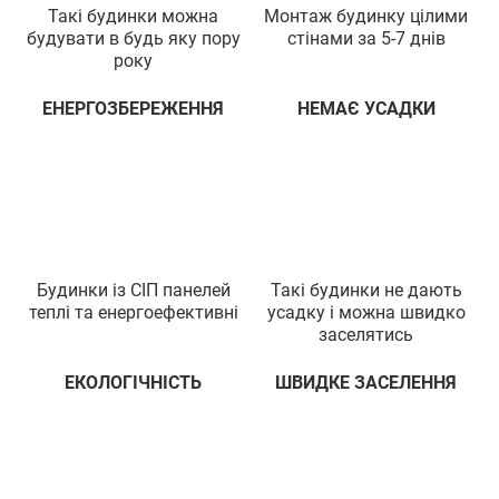
Такi будинки можна
Монтаж будинку цiлими
будувати в будь яку пору
стiнами за 5-7 днiв
року
ЕНЕРГОЗБЕРЕЖЕННЯ
НЕМАЄ УСАДКИ
Будинки iз СIП панелей
Такi будинки не дають
теплi та енергоефективнi
усадку i можна швидко
заселятись
ЕКОЛОГIЧНIСТЬ
ШВИДКЕ ЗАСЕЛЕННЯ