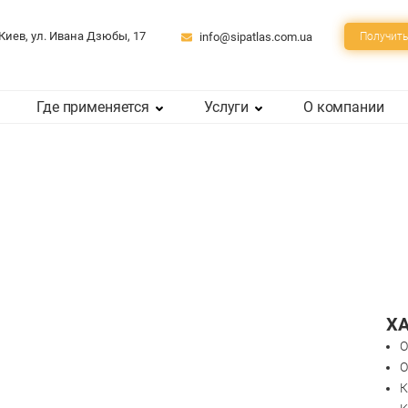
 Киев, ул. Ивана Дзюбы, 17
info@sipatlas.com.ua
Получить
Где применяется
Услуги
О компании
Х
О
О
К